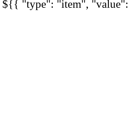
${{ "type": "item", "value"