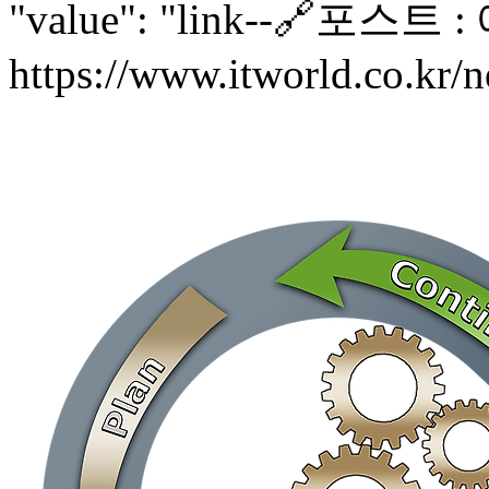
"value": "link--🔗포스
https://www.itworld.co.kr/