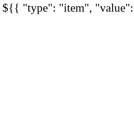
${{ "type": "item", "value"